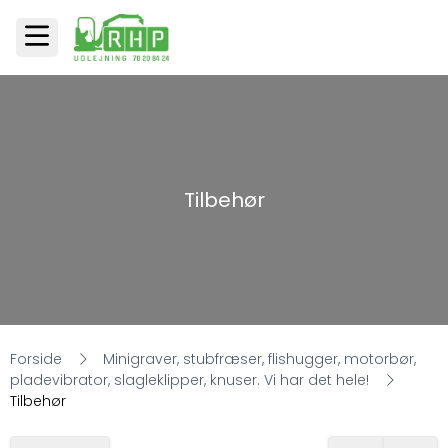
Tilbehør
Forside
Minigraver, stubfræser, flishugger, motorbør,
pladevibrator, slagleklipper, knuser. Vi har det hele!
Tilbehør