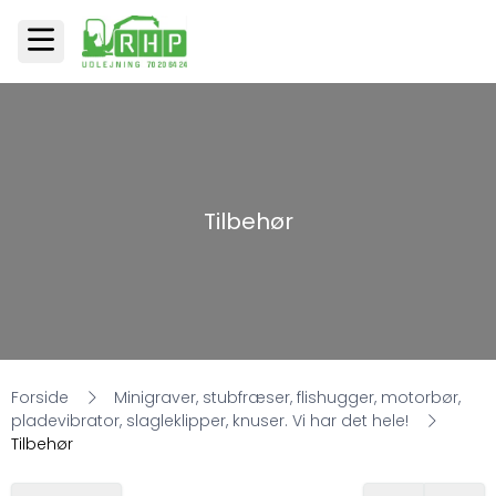
Tilbehør
Forside
Minigraver, stubfræser, flishugger, motorbør,
pladevibrator, slagleklipper, knuser. Vi har det hele!
Tilbehør