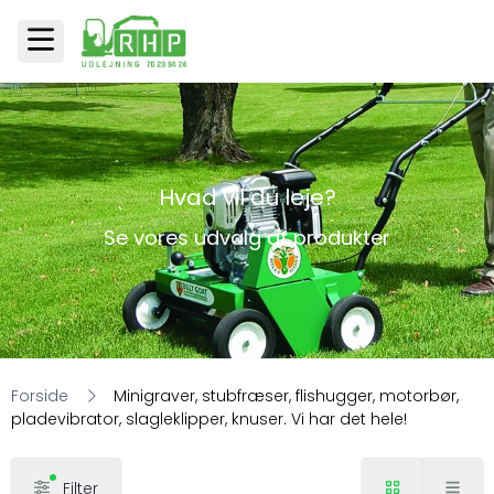
Hvad vil du leje?
Se vores udvalg af produkter
Forside
Minigraver, stubfræser, flishugger, motorbør,
pladevibrator, slagleklipper, knuser. Vi har det hele!
Filter