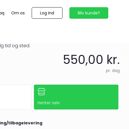
Log ind
Bliv kunde?
aq
Om os
g tid og sted.
550,00 kr.
pr. dag
Henter selv
ing/tilbagelevering