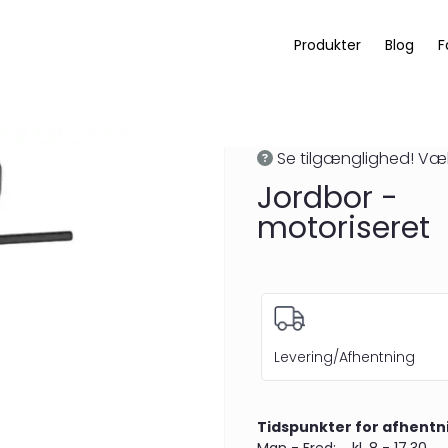
Produkter
Blog
F
Se tilgænglighed! Væl
Jordbor -
motoriseret
Levering/Afhentning
Tidspunkter for afhentn